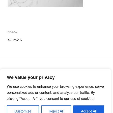
Навигация
Предыдущая
НАЗАД
по
запись:
записям
m2.6
We value your privacy
Русский
We use cookies to enhance your browsing experience, serve
Deutsch
personalized ads or content, and analyze our traffic. By
clicking "Accept All", you consent to our use of cookies.
Customize
Reject All
Accept All