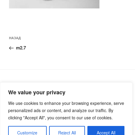
Навигация
Предыдущая
НАЗАД
по
запись:
записям
m2.7
We value your privacy
Русский
We use cookies to enhance your browsing experience, serve
Deutsch
personalized ads or content, and analyze our traffic. By
clicking "Accept All", you consent to our use of cookies.
Customize
Reject All
Accept All