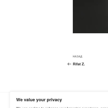
Навигация
Предыдущая
НАЗАД
по
запись:
Rifat Z.
записям
We value your privacy