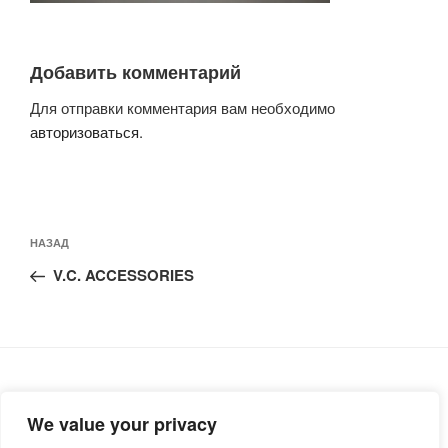
Добавить комментарий
Для отправки комментария вам необходимо
авторизоваться
.
Навигация
Предыдущая
НАЗАД
по
запись:
записям
V.C. ACCESSORIES
We value your privacy
Русский